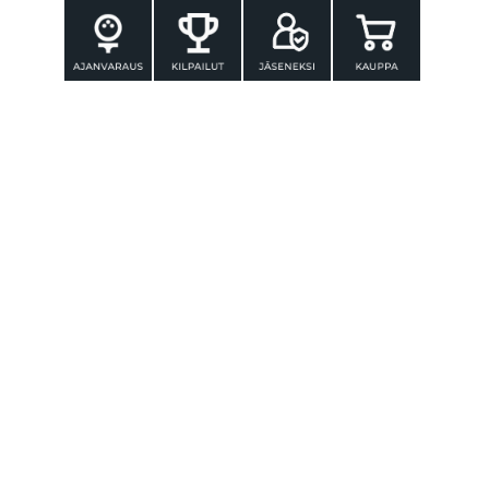
YHTEYSTIEDOT
Tammer-Golf ry
Tenniskatu 25
33560 TAMPERE
Puh. 010 3196 300
toimisto@tammer-golf.fi