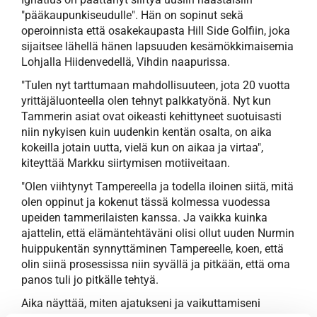
"pääkaupunkiseudulle". Hän on sopinut sekä
operoinnista että osakekaupasta Hill Side Golfiin, joka
sijaitsee lähellä hänen lapsuuden kesämökkimaisemia
Lohjalla Hiidenvedellä, Vihdin naapurissa.
"Tulen nyt tarttumaan mahdollisuuteen, jota 20 vuotta
yrittäjäluonteella olen tehnyt palkkatyönä. Nyt kun
Tammerin asiat ovat oikeasti kehittyneet suotuisasti
niin nykyisen kuin uudenkin kentän osalta, on aika
kokeilla jotain uutta, vielä kun on aikaa ja virtaa",
kiteyttää Markku siirtymisen motiiveitaan.
"Olen viihtynyt Tampereella ja todella iloinen siitä, mitä
olen oppinut ja kokenut tässä kolmessa vuodessa
upeiden tammerilaisten kanssa. Ja vaikka kuinka
ajattelin, että elämäntehtäväni olisi ollut uuden Nurmin
huippukentän synnyttäminen Tampereelle, koen, että
olin siinä prosessissa niin syvällä ja pitkään, että oma
panos tuli jo pitkälle tehtyä.
Aika näyttää, miten ajatukseni ja vaikuttamiseni